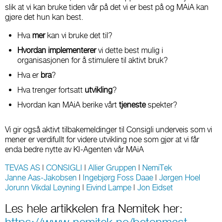
slik at vi kan bruke tiden vår på det vi er best på og MAiA kan
gjøre det hun kan best.
Hva
mer
kan vi bruke det til?
Hvordan implementerer
vi dette best mulig i
organisasjonen for å stimulere til aktivt bruk?
Hva er
bra
?
Hva trenger fortsatt
utvikling
?
Hvordan kan MAiA berike vårt
tjeneste
spekter?
Vi gir også aktivt tilbakemeldinger til Consigli underveis som vi
mener er verdifullt for videre utvikling noe som gjør at vi får
enda bedre nytte av KI-Agenten vår MAiA
TEVAS AS
|
CONSIGLI
|
Allier Gruppen
|
NemiTek
Janne Aas-Jakobsen
|
Ingebjørg Foss Daae
|
Jørgen Hoel
Jorunn Vikdal Løyning
|
Eivind Lampe
|
Jon Eidset
Les hele artikkelen fra Nemitek her: