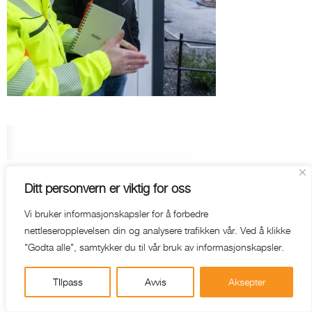
Ditt personvern er viktig for oss
WEB-HOTEL
AKTUELT
NYHETSBREV
Vi bruker informasjonskapsler for å forbedre
nettleseropplevelsen din og analysere trafikken vår. Ved å klikke
"Godta alle", samtykker du til vår bruk av informasjonskapsler.
TIlpass
Avvis
Aksepter