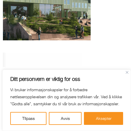
Ditt personvern er viktig for oss
WEB-HOTEL
AKTUELT
NYHETSBREV
Vi bruker informasjonskapsler for å forbedre
nettleseropplevelsen din og analysere trafikken vår. Ved å klikke
"Godta alle", samtykker du til vår bruk av informasjonskapsler.
TIlpass
Avvis
Aksepter