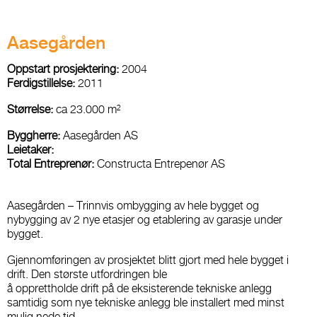
Aasegården
Oppstart prosjektering:
2004
Ferdigstillelse:
2011
Størrelse:
ca 23.000 m²
Byggherre:
Aasegården AS
Leietaker:
Total Entreprenør:
Constructa Entrepenør AS
Aasegården – Trinnvis ombygging av hele bygget og
nybygging av 2 nye etasjer og etablering av garasje under
bygget.
Gjennomføringen av prosjektet blitt gjort med hele bygget i
drift. Den største utfordringen ble
å opprettholde drift på de eksisterende tekniske anlegg
samtidig som nye tekniske anlegg ble installert med minst
mulig nede tid.