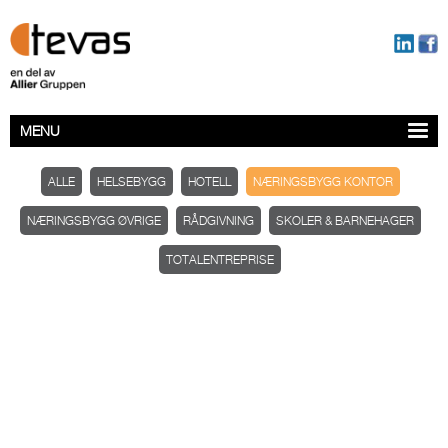
MENU
ALLE
HELSEBYGG
HOTELL
NÆRINGSBYGG KONTOR
NÆRINGSBYGG ØVRIGE
RÅDGIVNING
SKOLER & BARNEHAGER
TOTALENTREPRISE