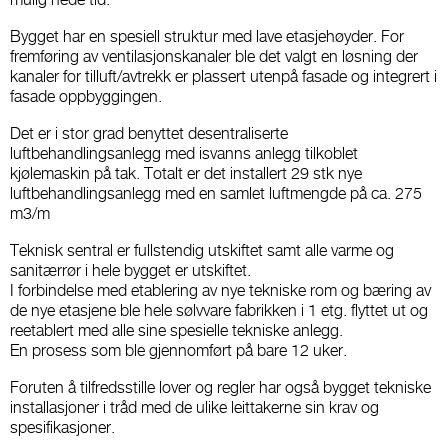
Bygget har en spesiell struktur med lave etasjehøyder. For
fremføring av ventilasjonskanaler ble det valgt en løsning der
kanaler for tilluft/avtrekk er plassert utenpå fasade og integrert i
fasade oppbyggingen.
Det er i stor grad benyttet desentraliserte
luftbehandlingsanlegg med isvanns anlegg tilkoblet
kjølemaskin på tak. Totalt er det installert 29 stk nye
luftbehandlingsanlegg med en samlet luftmengde på ca. 275
m3/m
Teknisk sentral er fullstendig utskiftet samt alle varme og
sanitærrør i hele bygget er utskiftet.
I forbindelse med etablering av nye tekniske rom og bæring av
de nye etasjene ble hele sølvvare fabrikken i 1 etg. flyttet ut og
reetablert med alle sine spesielle tekniske anlegg.
En prosess som ble gjennomført på bare 12 uker.
Foruten å tilfredsstille lover og regler har også bygget tekniske
installasjoner i tråd med de ulike leittakerne sin krav og
spesifikasjoner.