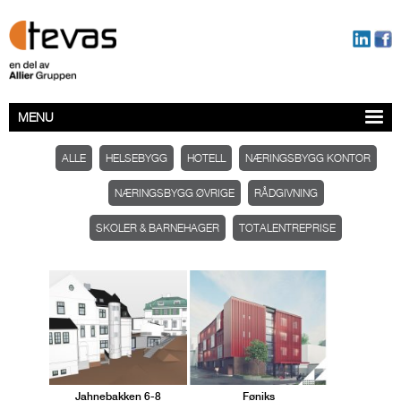
MENU
ALLE
HELSEBYGG
HOTELL
NÆRINGSBYGG KONTOR
NÆRINGSBYGG ØVRIGE
RÅDGIVNING
SKOLER & BARNEHAGER
TOTALENTREPRISE
Jahnebakken 6-8
Føniks