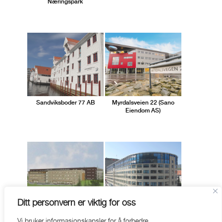
Næringspark
Sandviksboder 77 AB
Myrdalsveien 22 (Sano
Eiendom AS)
Ditt personvern er viktig for oss
Kokstadflaten 35
Aasegården
Vi bruker informasjonskapsler for å forbedre